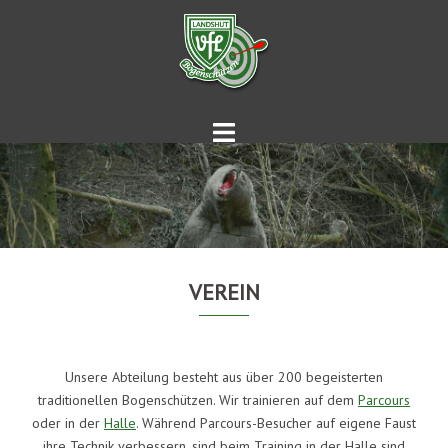
Springe
zum
Inhalt
VEREIN
Unsere Abteilung besteht aus über 200 begeisterten
traditionellen Bogenschützen. Wir trainieren auf dem
Parcours
oder in der
Halle
. Während Parcours-Besucher auf eigene Faust
ihre Technik verbessern, sind beim Training in der Halle sind