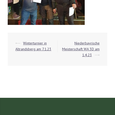
Beitrags-
⟵
Winterturnier in
Niederbayrische
Navigation
Altrandsberg am 7.1.23
Meisterschaft WA 3D am
1.4.23
⟶