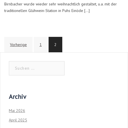
Birnbacher wurde wieder sehr weihnachtlich gestaltet, u.a. mit der
traditionellen Glühwein-Station in Puhs Einöde […]
Seitennummerierung
Vorherige
1
2
der
Beiträge
Suchen
nach:
Archiv
Mai 2026
April 2025